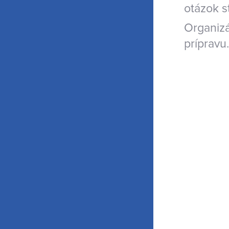
otázok s
Organizá
prípravu.