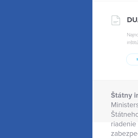
DU
Najno
inšti
Štátny 
Minister
Štátneho
riadenie
zabezpeč