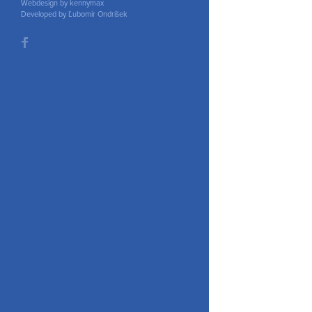
Webdesign by kennymax
Developed by Ľubomír Ondríšek