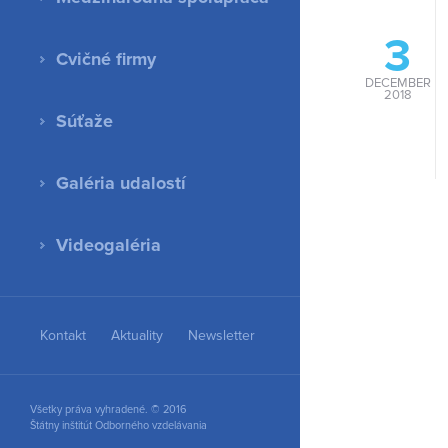
3
Cvičné firmy
DECEMBER
2018
Súťaže
Galéria udalostí
Videogaléria
Kontakt
Aktuality
Newsletter
Všetky práva vyhradené. © 2016
Štátny inštitút Odborného vzdelávania