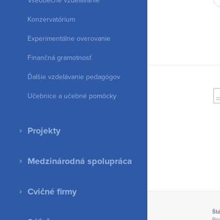
Všeobecné vzdelávanie
Konzervatórium
Experimentálne overovanie
Finančná gramotnosť
Ďalšie vzdelávanie pedagógov
Učebnice a učebné pomôcky
Projekty
Medzinárodná spolupráca
Cvičné firmy
Št
Po