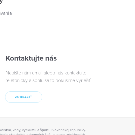
dy
ávania
Kontaktujte nás
Napište nám email alebo nás kontaktujte
telefonicky a spolu sa to pokusime vyriešiť
ZOBRAZIŤ
kolstva, vedy, výskumu a športu Slovenskej republiky.
denie stredných odborných škôl, tvorba vzdelávacích