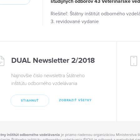
študijných odborov 43 Veterinárske ve
Riešiteľ: Štátny inštitút odborného vzdel
3. revidované vydanie
DUAL Newsletter 2/2018
Najnovšie čislo newslettra Štátneho
inštitútu odborného vzdelávania
ZOBRAZIŤ VŠETKY
SŤIAHNUŤ
átny inštitút odborného vzdelávania
je priamo riadenou organizáciou Ministerstva š
slaním Štátneho inštitútu odborného vzdelávania (ŠIOV) je odborné a metodické ria