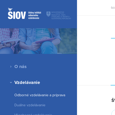
ŠI
O nás
Vzdelávanie
Odborné vzdelávanie a príprava
Š
Duálne vzdelávanie