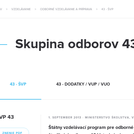
OV
>
VZDELÁVANIE
>
ODBORNÉ VZDELÁVANIE A PRÍPRAVA
>
43 - ŠVP
Skupina odborov
4
43 - ŠVP
43 - DODATKY / VUP / VUO
VP 43
1. SEPTEMBER 2013 · MINISTERSTVO ŠKOLSTVA, 
Štátny vzdelávací program pre odborné 
ZNENIE PDF